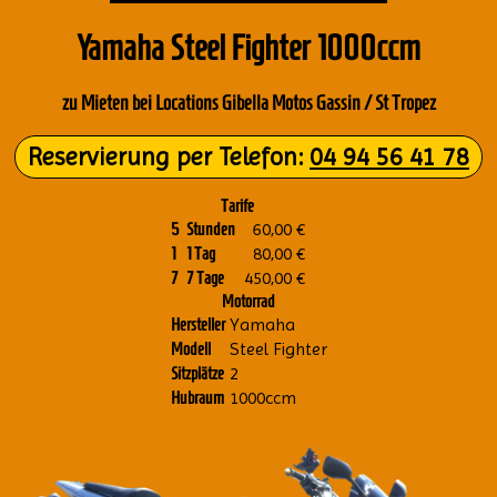
Yama­ha Steel Figh­ter 1000ccm
zu Mie­ten bei Loca­ti­ons Gibel­la Motos Gas­sin / St Tro­pez
Reser­vie­rung per Tele­fon:
04 94 56 41 78
Tarife
60,00 €
5
Stunden
80,00 €
1
1 Tag
450,00 €
7
7 Tage
Motorrad
Yamaha
Hersteller
Steel Fighter
Modell
2
Sitzplätze
1000ccm
Hubraum