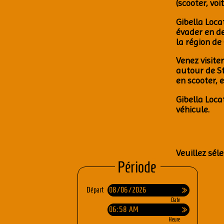
(scoo­ter, voi
Gibel­la Loca
éva­der en
de
la région de 
Venez visi­te
autour de St
en scoo­ter, 
Gibel­la Loca
véhi­cule.
Veuillez séle
Période
Départ
Date
Heure