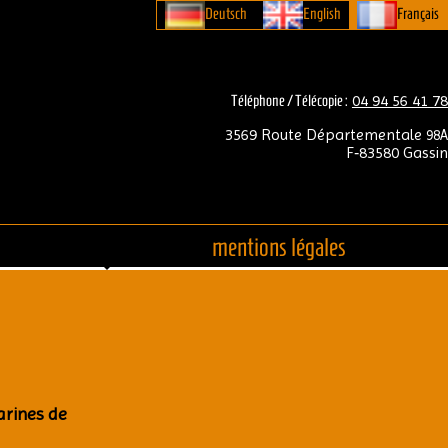
Deutsch
English
Français
04 94 56 41 78
Télé­phone / Télé­co­pie :
3569 Route Dépar­te­men­tale
98A
F‑83580 Gas­sin
s
men­tions légales
arines de