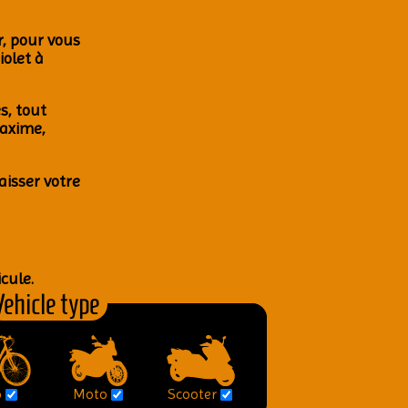
ur, pour vous
io­let à
es, tout
Maxime
,
ais­ser votre
­cule.
ehicle type
o
Moto
Scooter