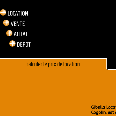
LOCA­TION
VENTE
ACHAT
DEPOT
cal­cu­ler le prix de loca­tion
Gibel­la Loc
Cogo­lin, est