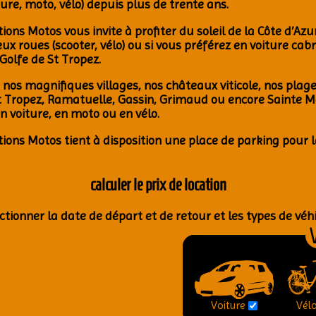
­ture, moto, vélo)
depuis plus de trente ans.
­tions Motos vous invite à pro­fi­ter du soleil de la Côte d’A­z
ux roues (scoo­ter, vélo)
ou si vous pré­fé­rez en voi­ture cabr
Golfe de St Tro­pez
.
r nos magni­fiques vil­lages, nos châ­teaux viti­cole, nos plag
 Tro­pez,
Rama­tuelle, Gas­sin, Gri­maud ou encore Sainte 
en voi­ture, en moto ou en vélo
.
­tions Motos tient à dis­po­si­tion une place de par­king pour l
cal­cu­ler le prix de loca­tion
c­tion­ner la date de départ et de retour et les types de véhi
V
Voiture
Vél