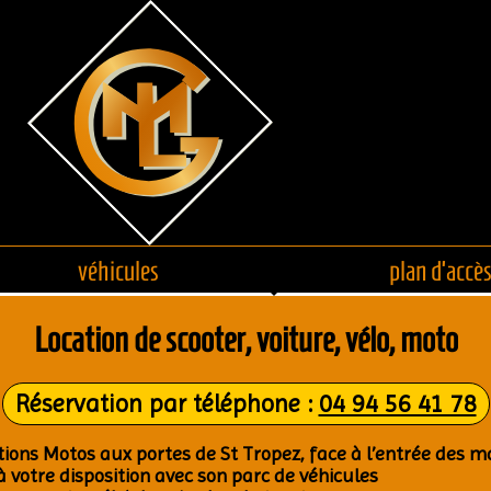
véhi­cules
plan d’ac­cè
Loca­tion de scoo­ter, voi­ture, vélo, moto
Réser­va­tion par télé­phone :
04 94 56 41 78
a­tions Motos aux portes de St Tro­pez, face à l’entrée des m
 à votre dis­po­si­tion avec son parc de véhi­cules