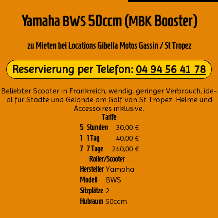
Yama­ha
50ccm (
Boos­ter)
BWS
MBK
zu Mie­ten bei Loca­ti­ons Gibel­la Motos Gas­sin / St Tro­pez
Reser­vie­rung per Tele­fon:
04 94 56 41 78
Belieb­ter Scoo­ter in Frank­reich, wen­dig, gerin­ger Ver­brauch, ide­
al für Städ­te und Gelän­de am Golf von St Tro­pez. Hel­me und
Acces­soires inklu­si­ve.
Tarife
30,00 €
5
Stunden
40,00 €
1
1 Tag
240,00 €
7
7 Tage
Roller/Scooter
Yamaha
Hersteller
BWS
Modell
2
Sitzplätze
50ccm
Hubraum